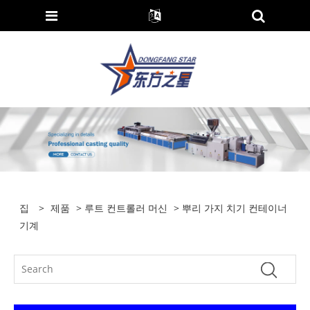
집
>
제품
>
루트 컨트롤러 머신
> 뿌리 가지 치기 컨테이너
기계