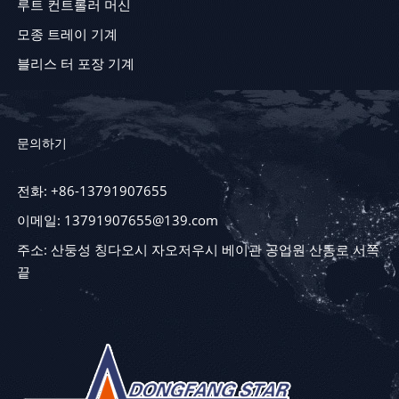
루트 컨트롤러 머신
모종 트레이 기계
블리스 터 포장 기계
문의하기
전화: +86-13791907655
이메일: 13791907655@139.com
주소: 산둥성 칭다오시 자오저우시 베이관 공업원 산동로 서쪽
끝