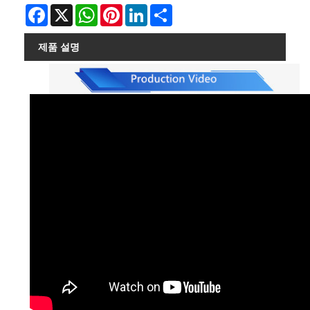
Facebook
X
WhatsApp
Pinterest
LinkedIn
Share
제품 설명